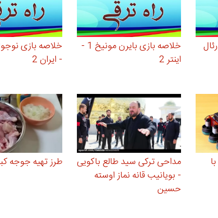
ی آرسنال 3 - رئال
خلاصه بازی بایرن مونیخ 1 -
اینتر 2
- ایران 2
با
مداحی ترکی سید طالع باکویی
طرز تهیه جوجه کب
- بویانیب قانه نماز اوسته
حسین