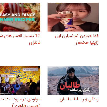
غذا خوردن کم نمیارن این
10 دستور العمل های ش
ژاپنیا خخخخ
فانتزی
زندگی زیر سلطه طالبان
مولودی در مورد عید غدی
(حسین طاهری)