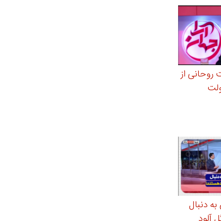
روحانی از
ولت
به دنبال
ل آلود