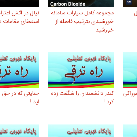
ل
مجموعه کامل سیارات سامانه
نپال در آتش اعترا
خورشیدی بترتیب فاصله از
استعفای مقامات د
خورشید
وراکی
کندر دانشمندان را شگفت زده
جنایتی که در حق خ
کرد !
اید !