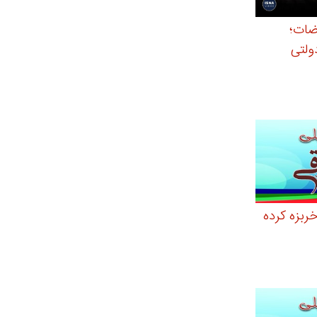
ضات؛
ولتی
ربزه کرده