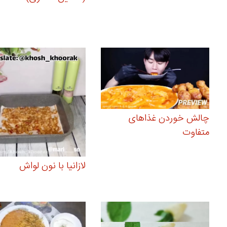
چالش خوردن غذاهای
متفاوت
لازانیا با نون لواش