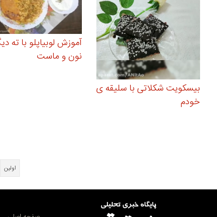
آموزش لوبیاپلو با ته د
نون و ماست
بیسکویت شکلاتی با سلیقه ی
خودم
اولین