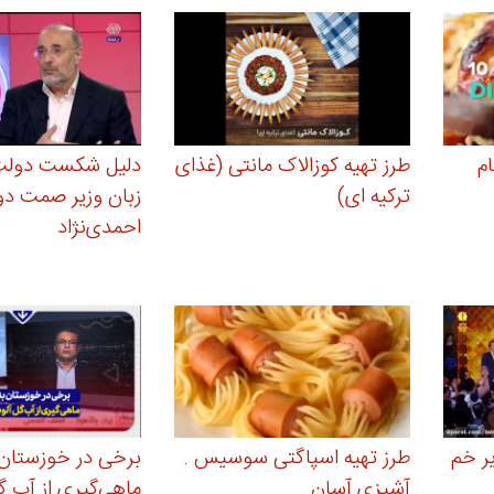
ام
طرز تهیه کوزالاک مانتی (غذای
دلیل شکست دولت 
ترکیه ای)
زبان وزیر صمت د
احمدی‌‎نژاد
ر خم
طرز تهیه اسپاگتی سوسیس .
برخی در خوزستان 
آشپزی آسان
ماهی‌گیری از آب گ