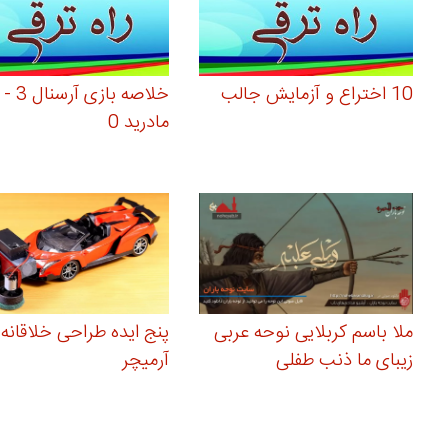
10 اختراع و آزمایش جالب
خلاصه باز
مادرید 0
ملا باسم کربلایی نوحه عربی
پنج ایده طراحی خلاقانه 
زیبای ما ذنب طفلی
آرمیچر