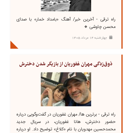
راه ترقی - آخرین خبر/ آهنگ «بامداد خمار» با صدای
محسن چاوشی 🔹
چهارشنبه ۱۴ مرداد ۱۴۰۵
ذوق‌زدگی مهران غفوریان از بازیگر شدن دخترش
راه ترقی - برترین ها/ مهران غفوریان در گفت‌وگویی درباره
حضور دخترش، هانا غفوریان، در سریال جدید
محمدحسین مهدویان با نام «کلاغ» توضیح داد. او درباره