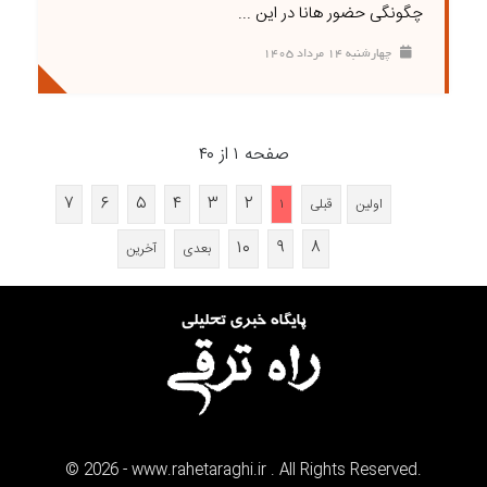
چگونگی حضور هانا در این ...
چهارشنبه ۱۴ مرداد ۱۴۰۵
صفحه ۱ از ۴۰
۷
۶
۵
۴
۳
۲
اولین
قبلی
۱
۱۰
۹
۸
بعدی
آخرین
©
2026
- www.rahetaraghi.ir . All Rights Reserved.