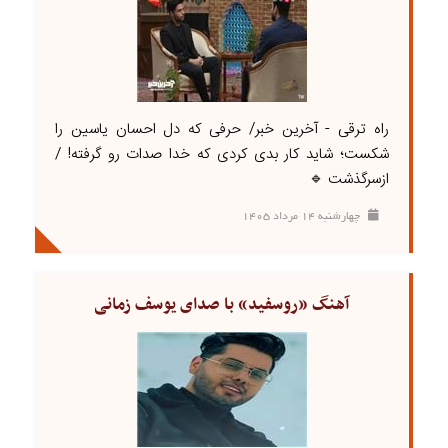
راه ترقی - آخرین خبر/ حرفی که دل احسان یاسین را
شکست؛ شاید کار بدی کردی که خدا صدات رو گرفته! /
ازسرگذشت 🔹
چهارشنبه ۱۴ مرداد ۱۴۰۵
آهنگ «روسفید» با صدای یوسف زمانی